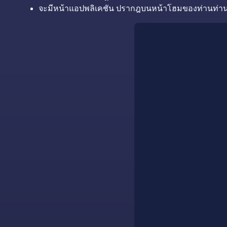
จะมีหน้าแอปพลิเคชัน ปรากฎบนหน้าโฮมของท่านท่าน